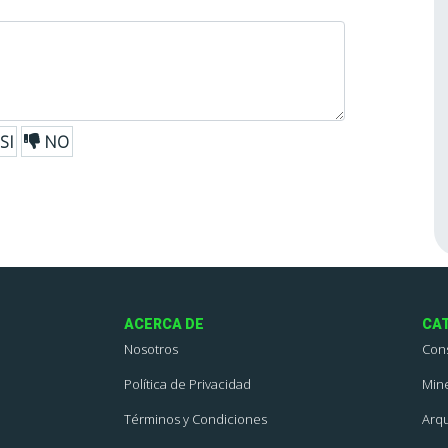
SI
NO
ACERCA DE
CA
Nosotros
Con
Política de Privacidad
Mine
Términos y Condiciones
Arqu