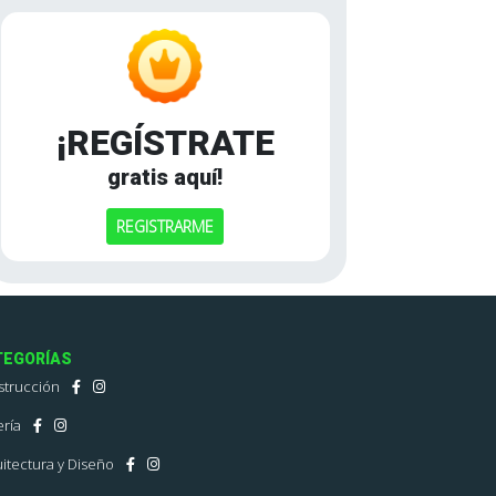
¡REGÍSTRATE
gratis aquí!
REGISTRARME
TEGORÍAS
strucción
ría
itectura y Diseño