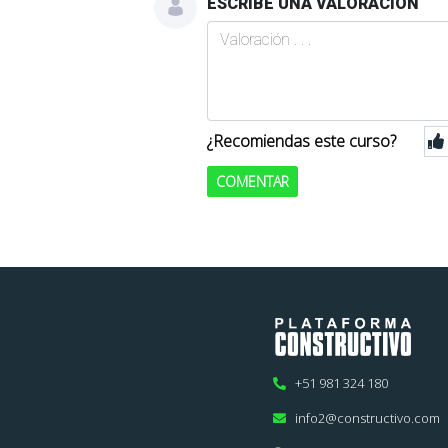
ESCRIBE UNA VALORACION
¿Recomiendas este curso?
COMENTAR
+51 981 324 180
info2@constructivo.com