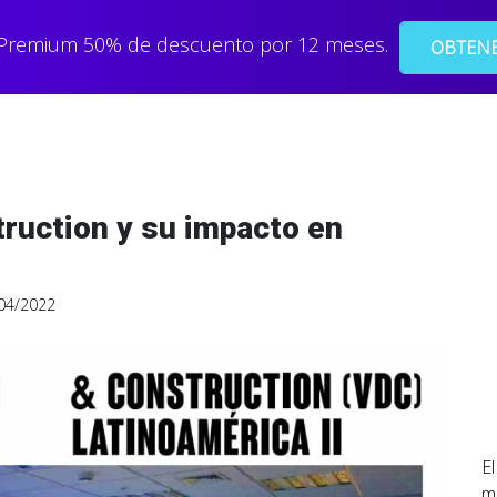
 Premium 50% de descuento por 12 meses.
OBTENE
truction y su impacto en
04/2022
El
m