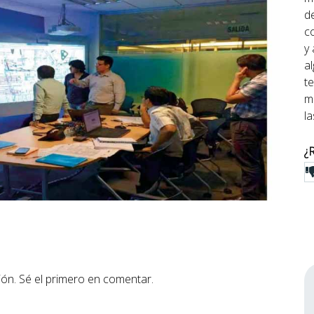
de
c
y
a
t
mi
l
¿
ón. Sé el primero en comentar.