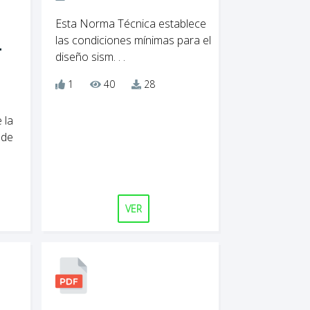
Esta Norma Técnica establece
las condiciones mínimas para el
-
diseño sism. . .
1
40
28
 la
 de
VER