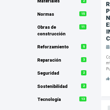
Materiales
2
R
P
Normas
15
N
E
Obras de
11
I
construcción
C
Reforzamiento
5
Co
Reparación
3
m²
Pu
Seguridad
2
Sostenibilidad
2
Tecnología
13