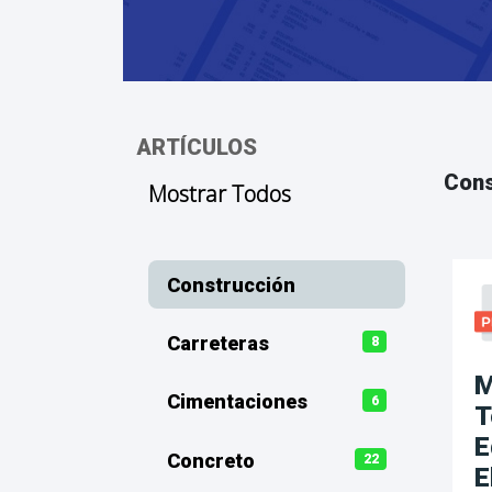
ARTÍCULOS
Cons
Mostrar Todos
Construcción
Carreteras
8
M
Cimentaciones
6
T
E
Concreto
22
E