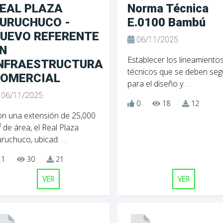
EAL PLAZA
Norma Técnica
URUCHUCO -
E.0100 Bambú
UEVO REFERENTE
06/11/2025
N
Establecer los lineamiento
NFRAESTRUCTURA
técnicos que se deben seg
OMERCIAL
para el diseño y. . .
06/11/2025
0
18
12
n una extensión de 25,000
 de área, el Real Plaza
ruchuco, ubicad. . .
1
30
21
VER
VER