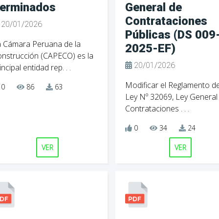
erminados
General de
Contrataciones
20/01/2026
Públicas (DS 009
 Cámara Peruana de la
2025-EF)
nstrucción (CAPECO) es la
20/01/2026
incipal entidad rep. . .
Modificar el Reglamento de
0
86
63
Ley Nº 32069, Ley General
Contrataciones . . .
0
34
24
VER
VER