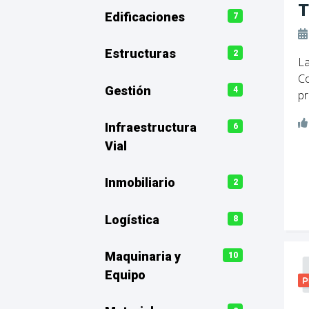
T
Edificaciones
7
Estructuras
2
La
Co
Gestión
4
pr
Infraestructura
6
Vial
Inmobiliario
2
Logística
8
Maquinaria y
10
Equipo