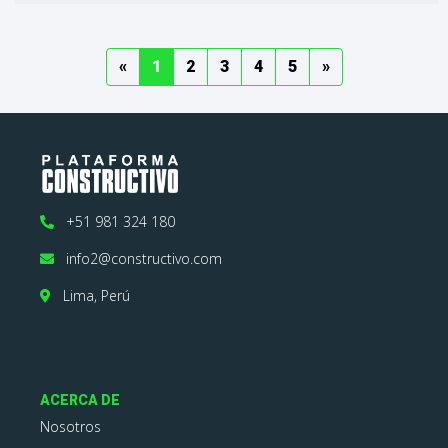
Previous
(current)
(current)
(current)
(current)
(current)
Next
«
1
2
3
4
5
»
+51 981 324 180
info2@constructivo.com
Lima, Perú
ACERCA DE
Nosotros