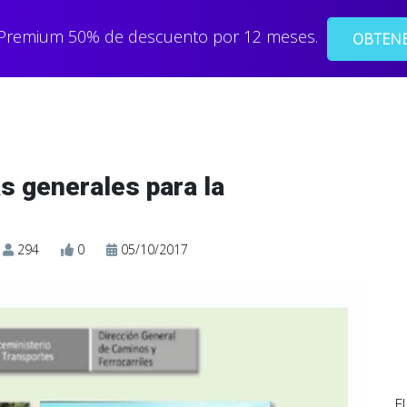
 Premium 50% de descuento por 12 meses.
OBTENE
s generales para la
294
0
05/10/2017
E