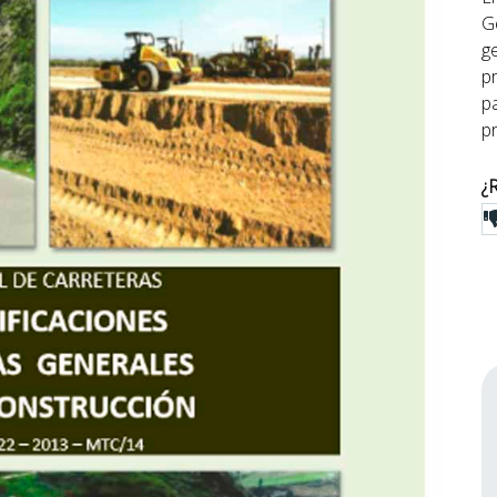
G
g
p
p
pr
¿