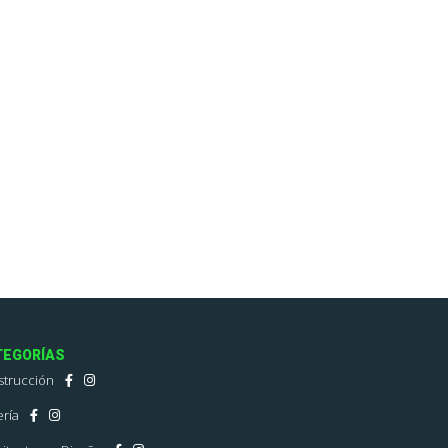
TEGORÍAS
strucción
ría