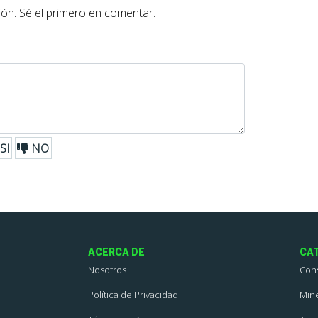
ón. Sé el primero en comentar.
SI
NO
ACERCA DE
CA
Nosotros
Con
Política de Privacidad
Mine