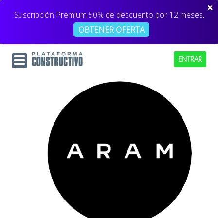
Suscripción Premium 50% de descuento por 12 meses.
OBTENER OFERTA
ENTRAR