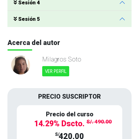
Sesión 4
Sesión 5
Acerca del autor
Milagros Soto
VER PERFIL
PRECIO SUSCRIPTOR
Precio del curso
S/. 490.00
14.29% Dscto.
S/
420.00