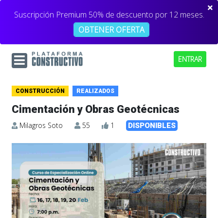
Suscripción Premium 50% de descuento por 12 meses.
OBTENER OFERTA
ENTRAR
CONSTRUCCIÓN
REALIZADOS
Cimentación y Obras Geotécnicas
Milagros Soto
55
1
DISPONIBLES