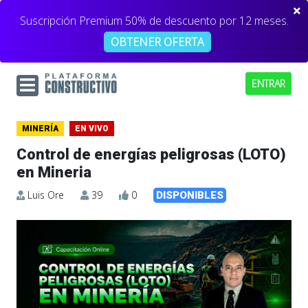
Suscripción Premium 50% de descuento por 12 meses.
OBTENER OFERTA
ENTRAR
MINERÍA
EN VIVO
Control de energías peligrosas (LOTO)
en Mineria
Luis Ore
39
0
DISPONIBLES