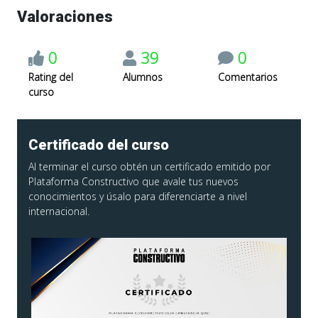
Valoraciones
0
39
0
Rating del
Alumnos
Comentarios
curso
Certificado del curso
Al terminar el curso obtén un certificado emitido por
Plataforma Constructivo que avale tus nuevos
conocimientos y úsalo para diferenciarte a nivel
internacional.