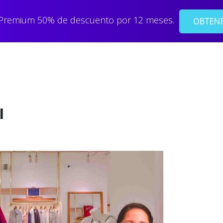
 Premium 50% de descuento por 12 meses.
OBTENE
l