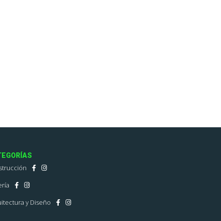
TEGORÍAS
strucción
ría
itectura y Diseño