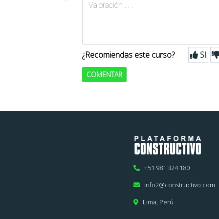
¿Recomiendas este curso?
SI
COMENTAR
+51 981 324 180
info2@constructivo.com
Lima, Perú