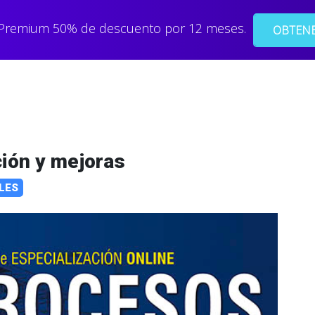
 Premium 50% de descuento por 12 meses.
OBTENE
ión y mejoras
LES