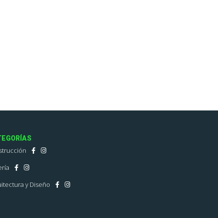
TEGORÍAS
strucción
ría
itectura y Diseño