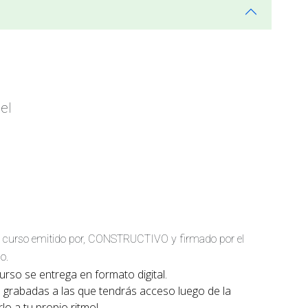
el
r el curso emitido por, CONSTRUCTIVO y firmado por el
o.
urso se entrega en formato digital.
 grabadas a las que tendrás acceso luego de la
lo a tu propio ritmo!