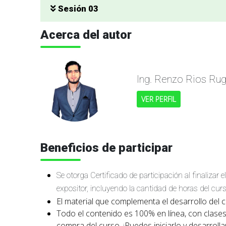
Sesión 03
Acerca del autor
Ing. Renzo Rios Rug
VER PERFIL
Beneficios de participar
Se otorga Certificado de participación al finaliza
expositor, incluyendo la cantidad de horas del curs
El material que complementa el desarrollo del c
Todo el contenido es 100% en línea, con clases
compra del curso. ¡Puedes iniciarlo y desarrollar