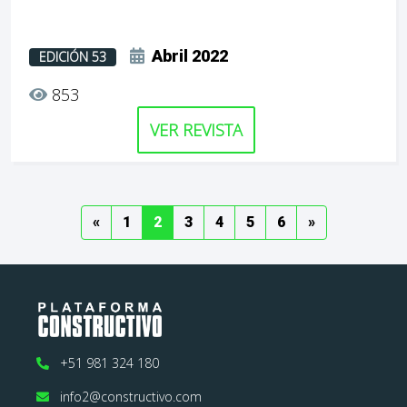
Abril 2022
EDICIÓN 53
853
VER REVISTA
Previous
(current)
(current)
(current)
(current)
(current)
(current)
Next
«
1
2
3
4
5
6
»
+51 981 324 180
info2@constructivo.com