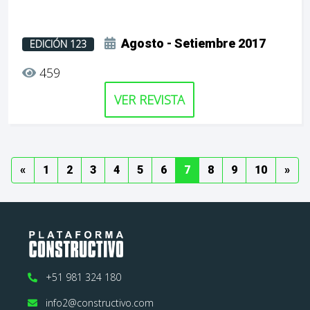
Agosto - Setiembre 2017
EDICIÓN 123
459
VER REVISTA
Previous
(current)
(current)
(current)
(current)
(current)
(current)
(current)
(current)
(current)
(current
Nex
«
1
2
3
4
5
6
7
8
9
10
»
+51 981 324 180
info2@constructivo.com