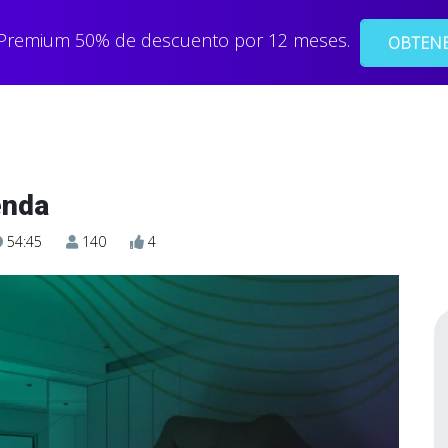
 Premium 50% de descuento por 12 meses.
OBTENE
enda
54:45
140
4