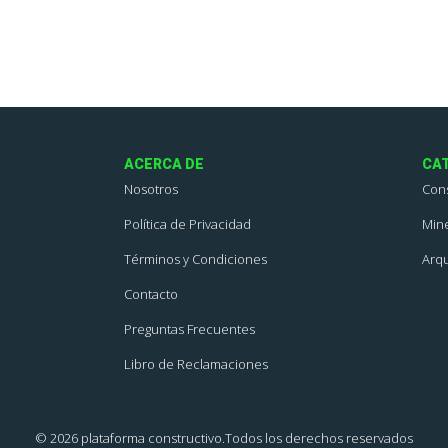
ACERCA DE
CA
Nosotros
Con
Política de Privacidad
Mine
Términos y Condiciones
Arqu
Contacto
Preguntas Frecuentes
Libro de Reclamaciones
© 2026 plataforma constructivo.Todos los derechos reservados