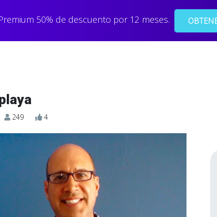
 Premium 50% de descuento por 12 meses.
OBTENE
playa
249
4