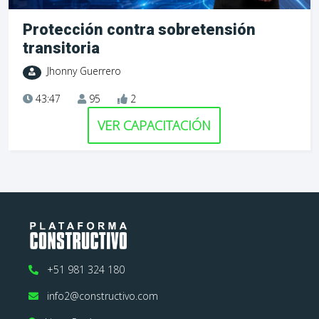
Protección contra sobretensión
transitoria
Jhonny Guerrero
43:47
95
2
VER CAPACITACIÓN
+51 981 324 180
info2@constructivo.com