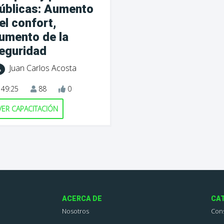
úblicas: Aumento
el confort,
umento de la
eguridad
Juan Carlos Acosta
49:25
88
0
VER CAPACITACIÓN
ACERCA DE
CA
Nosotros
Con