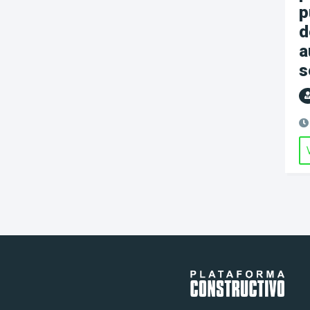
p
d
a
s